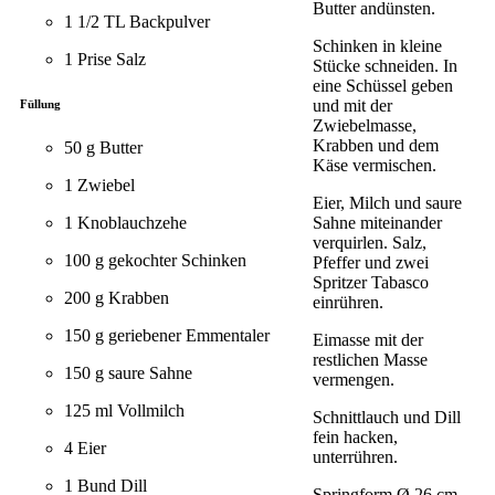
Butter andünsten.
1 1/2 TL Backpulver
Schinken in kleine
1 Prise Salz
Stücke schneiden. In
eine Schüssel geben
und mit der
Füllung
Zwiebelmasse,
Krabben und dem
50 g Butter
Käse vermischen.
1 Zwiebel
Eier, Milch und saure
1 Knoblauchzehe
Sahne miteinander
verquirlen. Salz,
100 g gekochter Schinken
Pfeffer und zwei
Spritzer Tabasco
200 g Krabben
einrühren.
150 g geriebener Emmentaler
Eimasse mit der
restlichen Masse
150 g saure Sahne
vermengen.
125 ml Vollmilch
Schnittlauch und Dill
fein hacken,
4 Eier
unterrühren.
1 Bund Dill
Springform Ø 26 cm