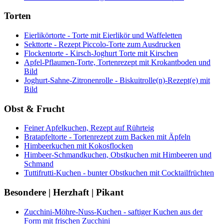
Torten
Eierlikörtorte - Torte mit Eierlikör und Waffeletten
Sekttorte - Rezept Piccolo-Torte zum Ausdrucken
Flockentorte - Kirsch-Joghurt Torte mit Kirschen
Apfel-Pflaumen-Torte, Tortenrezept mit Krokantboden und
Bild
Joghurt-Sahne-Zitronenrolle - Biskuitrolle(n)-Rezept(e) mit
Bild
Obst & Frucht
Feiner Apfelkuchen, Rezept auf Rührteig
Bratapfeltorte - Tortenrezept zum Backen mit Äpfeln
Himbeerkuchen mit Kokosflocken
Himbeer-Schmandkuchen, Obstkuchen mit Himbeeren und
Schmand
Tuttifrutti-Kuchen - bunter Obstkuchen mit Cocktailfrüchten
Besondere | Herzhaft | Pikant
Zucchini-Möhre-Nuss-Kuchen - saftiger Kuchen aus der
Form mit frischen Zucchini