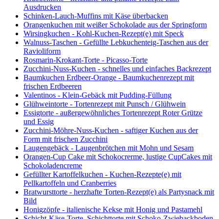
Ausdrucken
Schinken-Lauch-Muffins mit Käse überbacken
Orangenkuchen mit weißer Schokolade aus der Springform
Wirsingkuchen - Kohl-Kuchen-Rezept(e) mit Speck
Walnuss-Taschen - Gefüllte Lebkuchenteig-Taschen aus der
Ravioliform
Rosmarin-Krokant-Torte - Picasso-Torte
Zucchini-Nuss-Kuchen - schnelles und einfaches Backrezept
Baumkuchen Erdbeer-Orange - Baumkuchenrezept mit
frischen Erdbeeren
Valentinos - Klein-Gebäck mit Pudding-Füllung
Glühweintorte - Tortenrezept mit Punsch / Glühwein
Essigtorte - außergewöhnliches Tortenrezept Roter Grütze
und Essig
Zucchini-Möhre-Nuss-Kuchen - saftiger Kuchen aus der
Form mit frischen Zucchini
Laugengebäck - Laugenbrötchen mit Mohn und Sesam
Orangen-Cup Cake mit Schokocrerme, lustige CupCakes mit
Schokoladencreme
Gefüllter Kartoffelkuchen - Kuchen-Rezepte(e) mit
Pellkartoffeln und Cranberries
Bratwursttorte - herzhafte Torten-Rezept(e) als Partysnack mit
Bild
Honigzöpfe - italienische Kekse mit Honig und Pastamehl
Schicht-Käse-Torte, Schichttorte mit Schoko-Zwiebackboden