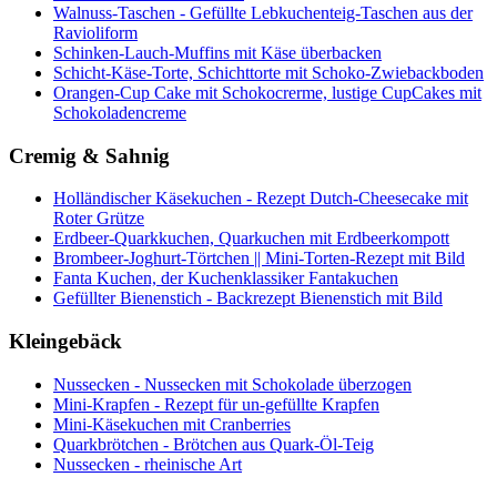
Walnuss-Taschen - Gefüllte Lebkuchenteig-Taschen aus der
Ravioliform
Schinken-Lauch-Muffins mit Käse überbacken
Schicht-Käse-Torte, Schichttorte mit Schoko-Zwiebackboden
Orangen-Cup Cake mit Schokocrerme, lustige CupCakes mit
Schokoladencreme
Cremig & Sahnig
Holländischer Käsekuchen - Rezept Dutch-Cheesecake mit
Roter Grütze
Erdbeer-Quarkkuchen, Quarkuchen mit Erdbeerkompott
Brombeer-Joghurt-Törtchen || Mini-Torten-Rezept mit Bild
Fanta Kuchen, der Kuchenklassiker Fantakuchen
Gefüllter Bienenstich - Backrezept Bienenstich mit Bild
Kleingebäck
Nussecken - Nussecken mit Schokolade überzogen
Mini-Krapfen - Rezept für un-gefüllte Krapfen
Mini-Käsekuchen mit Cranberries
Quarkbrötchen - Brötchen aus Quark-Öl-Teig
Nussecken - rheinische Art