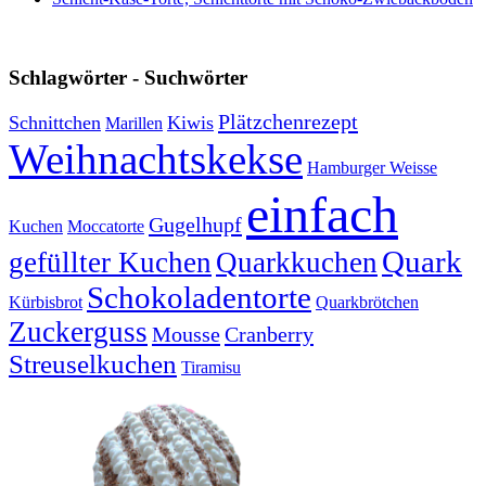
Schlagwörter - Suchwörter
Plätzchenrezept
Schnittchen
Kiwis
Marillen
Weihnachtskekse
Hamburger Weisse
einfach
Gugelhupf
Kuchen
Moccatorte
Quark
gefüllter Kuchen
Quarkkuchen
Schokoladentorte
Kürbisbrot
Quarkbrötchen
Zuckerguss
Mousse
Cranberry
Streuselkuchen
Tiramisu