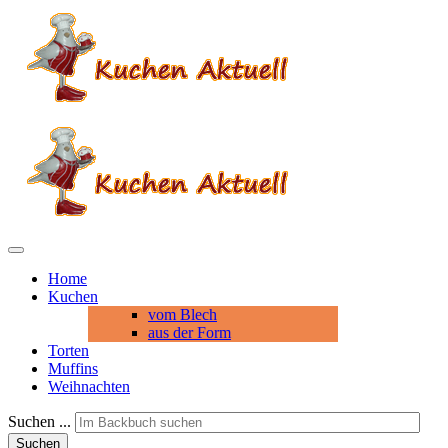
Home
Kuchen
vom Blech
aus der Form
Torten
Muffins
Weihnachten
Suchen ...
Suchen