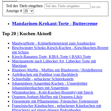
Teil des Titels eingeben
Anzeige #
Mandarinen-Krokant-Torte - Buttercreme
Top 20 | Kuchen Aktuell
Maulwurftorte - Krümeltortenrezept zum Ausdrucken
Beschwipster Schoko-Kirsch-Kuchen - Kirschkuchen-Rezept
mit Schuss
Kirsch-Bananen-Torte, KIBA-Torte || BAKI-Torte
Marzipantorte nach Lübecker Art, Lübecker Torte mit
Marzipan
Blaubeer-Muffin - Muffins mit Blaubeeren / Heidelbeeren
Apfelkuchen mit Pudding vom Backblech
Schneebälle - gebackene Schneekugeln
Johannisbeer-Amarettini-Kuchen - Umgedrehter
Johannisbeerkuchen mit Amarettinis
Wirsingkuchen - Kohl-Kuchen-Rezept(e) mit Speck
Orangen-Joghurt-Muffins mit Orangen-Likör
Friesentorte mit Pflaumenmus, Friesisches Tortenrezept
Französischer Käsekuchen - gebackener Käsekuchen mit
Pfirsich(en) auf einem dünnen Biskuitboden