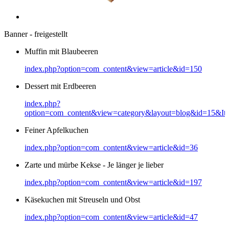
Banner - freigestellt
Muffin mit Blaubeeren
index.php?option=com_content&view=article&id=150
Dessert mit Erdbeeren
index.php?
option=com_content&view=category&layout=blog&id=15&It
Feiner Apfelkuchen
index.php?option=com_content&view=article&id=36
Zarte und mürbe Kekse - Je länger je lieber
index.php?option=com_content&view=article&id=197
Käsekuchen mit Streuseln und Obst
index.php?option=com_content&view=article&id=47