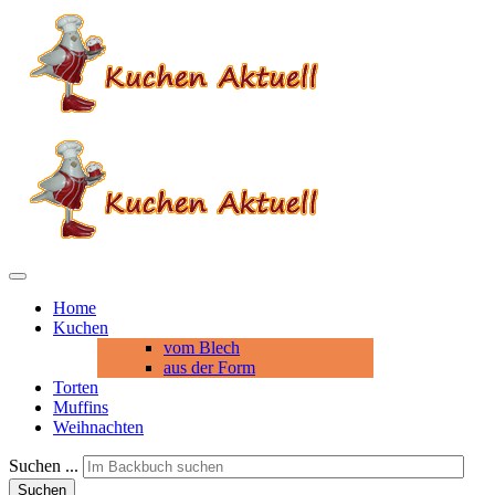
Home
Kuchen
vom Blech
aus der Form
Torten
Muffins
Weihnachten
Suchen ...
Suchen