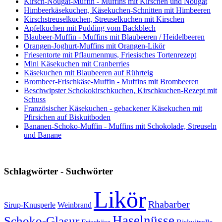
Kirsch-Nougat-Muffin - Muffins mit Kirschen und Nougat
Himbeerkäsekuchen, Käsekuchen-Schnitten mit Himbeeren
Kirschstreuselkuchen, Streuselkuchen mit Kirschen
Apfelkuchen mit Pudding vom Backblech
Blaubeer-Muffin - Muffins mit Blaubeeren / Heidelbeeren
Orangen-Joghurt-Muffins mit Orangen-Likör
Friesentorte mit Pflaumenmus, Friesisches Tortenrezept
Mini Käsekuchen mit Cranberries
Käsekuchen mit Blaubeeren auf Rührteig
Brombeer-Frischkäse-Muffin - Muffins mit Brombeeren
Beschwipster Schokokirschkuchen, Kirschkuchen-Rezept mit
Schuss
Französischer Käsekuchen - gebackener Käsekuchen mit
Pfirsichen auf Biskuitboden
Bananen-Schoko-Muffin - Muffins mit Schokolade, Streuseln
und Banane
Schlagwörter - Suchwörter
Likör
Rhabarber
Sirup-Knusperle
Weinbrand
Haselnüsse
Schoko-Glasur