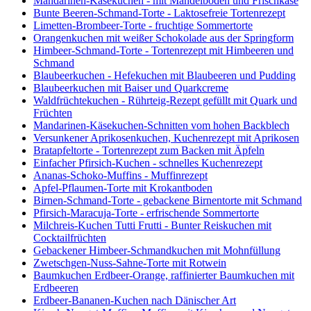
Mandarinen-Käsekuchen - mit Mandelboden und Frischkäse
Bunte Beeren-Schmand-Torte - Laktosefreie Tortenrezept
Limetten-Brombeer-Torte - fruchtige Sommertorte
Orangenkuchen mit weißer Schokolade aus der Springform
Himbeer-Schmand-Torte - Tortenrezept mit Himbeeren und
Schmand
Blaubeerkuchen - Hefekuchen mit Blaubeeren und Pudding
Blaubeerkuchen mit Baiser und Quarkcreme
Waldfrüchtekuchen - Rührteig-Rezept gefüllt mit Quark und
Früchten
Mandarinen-Käsekuchen-Schnitten vom hohen Backblech
Versunkener Aprikosenkuchen, Kuchenrezept mit Aprikosen
Bratapfeltorte - Tortenrezept zum Backen mit Äpfeln
Einfacher Pfirsich-Kuchen - schnelles Kuchenrezept
Ananas-Schoko-Muffins - Muffinrezept
Apfel-Pflaumen-Torte mit Krokantboden
Birnen-Schmand-Torte - gebackene Birnentorte mit Schmand
Pfirsich-Maracuja-Torte - erfrischende Sommertorte
Milchreis-Kuchen Tutti Frutti - Bunter Reiskuchen mit
Cocktailfrüchten
Gebackener Himbeer-Schmandkuchen mit Mohnfüllung
Zwetschgen-Nuss-Sahne-Torte mit Rotwein
Baumkuchen Erdbeer-Orange, raffinierter Baumkuchen mit
Erdbeeren
Erdbeer-Bananen-Kuchen nach Dänischer Art