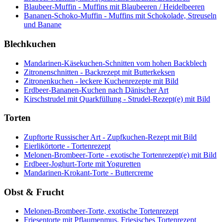
Blaubeer-Muffin - Muffins mit Blaubeeren / Heidelbeeren
Bananen-Schoko-Muffin - Muffins mit Schokolade, Streuseln
und Banane
Blechkuchen
Mandarinen-Käsekuchen-Schnitten vom hohen Backblech
Zitronenschnitten - Backrezept mit Butterkeksen
Zitronenkuchen - leckere Kuchenrezepte mit Bild
Erdbeer-Bananen-Kuchen nach Dänischer Art
Kirschstrudel mit Quarkfüllung - Strudel-Rezept(e) mit Bild
Torten
Zupftorte Russischer Art - Zupfkuchen-Rezept mit Bild
Eierlikörtorte - Tortenrezept
Melonen-Brombeer-Torte - exotische Tortenrezept(e) mit Bild
Erdbeer-Joghurt-Torte mit Yoguretten
Mandarinen-Krokant-Torte - Buttercreme
Obst & Frucht
Melonen-Brombeer-Torte, exotische Tortenrezept
Friesentorte mit Pflaumenmus, Friesisches Tortenrezept