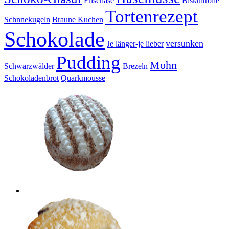
Frischäse
Biskuitrolle
Tortenrezept
Schnnekugeln
Braune Kuchen
Schokolade
versunken
Je länger-je lieber
Pudding
Mohn
Schwarzwälder
Brezeln
Schokoladenbrot
Quarkmousse