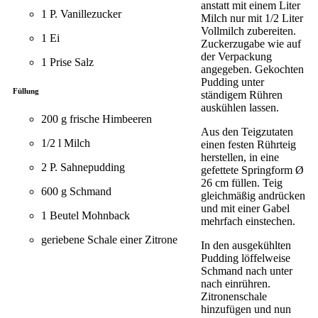
anstatt mit einem Liter
1 P. Vanillezucker
Milch nur mit 1/2 Liter
Vollmilch zubereiten.
1 Ei
Zuckerzugabe wie auf
der Verpackung
1 Prise Salz
angegeben. Gekochten
Pudding unter
Füllung
ständigem Rühren
auskühlen lassen.
200 g frische Himbeeren
Aus den Teigzutaten
1/2 l Milch
einen festen Rührteig
herstellen, in eine
2 P. Sahnepudding
gefettete Springform Ø
26 cm füllen. Teig
600 g Schmand
gleichmäßig andrücken
und mit einer Gabel
1 Beutel Mohnback
mehrfach einstechen.
geriebene Schale einer Zitrone
In den ausgekühlten
Pudding löffelweise
Schmand nach unter
nach einrühren.
Zitronenschale
hinzufügen und nun