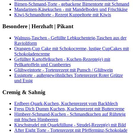
Birnen-Schmand-Torte - gebackene Birnentorte mit Schmand
Mandarinen-Käsekuchen - mit Mandelboden und Frischkäse
Kiwi-Schmandtorte - Rezept Kuppeltorte mit Kiwis
Besondere | Herzhaft | Pikant
Walnuss-Taschen - Gefüllte Lebkuchenteig-Taschen aus der
Ravioliform
Orangen-Cup Cake mit Schokocrerme, lustige CupCakes mit
Schokoladencreme
Gefüllter Kartoffelkuchen - Kuchen-Rezepte(e) mit
Pellkartoffeln und Cranberries
Glühweintorte - Tortenrezept mit Punsch / Glühwein
Essigtorte - außergewöhnliches Tortenrezept Roter Grütze
und Essig
Cremig & Sahnig
Erdbeer-Quark-Kuchen, Kuchenrezept vom Backblech
Fress Dich Dumm Kuchen, Kuchenrezept mit Buttercreme
Himbeer-Schmand-Kuchen - Schmandkuchen auf Rührteig
mit frischen Himbeeren
Kirschstrudel mit Quarkfüllung - Strudel-Rezept(e) mit Bild
After Eight Torte - Tortenrezept mit Pfefferminz-Schokolade