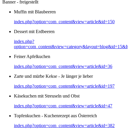
Banner - freigestellt
Muffin mit Blaubeeren
index.php?option=com_content&view=article&id=150
Dessert mit Erdbeeren
index.php?
option=com_content&view=category&layout=blog&id=15&It
Feiner Apfelkuchen
index.php?option=com_content&view=article&id=36
Zarte und mürbe Kekse - Je länger je lieber
index.php?option=com_content&view=article&id=197
Käsekuchen mit Streuseln und Obst
index.php?option=com_content&view=article&id=47
Topfenkuchen - Kuchenrezept aus Österreich
index.php?option=com_content&view=article&id=382