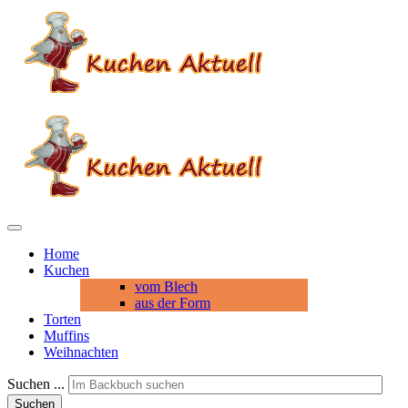
Home
Kuchen
vom Blech
aus der Form
Torten
Muffins
Weihnachten
Suchen ...
Suchen