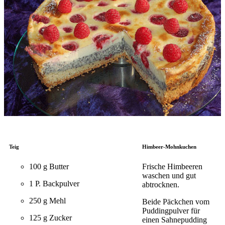
Teig
Himbeer-Mohnkuchen
100 g Butter
Frische Himbeeren
waschen und gut
1 P. Backpulver
abtrocknen.
250 g Mehl
Beide Päckchen vom
Puddingpulver für
125 g Zucker
einen Sahnepudding