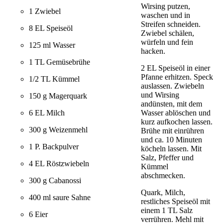
Wirsing putzen,
1 Zwiebel
waschen und in
Streifen schneiden.
8 EL Speiseöl
Zwiebel schälen,
würfeln und fein
125 ml Wasser
hacken.
1 TL Gemüsebrühe
2 EL Speiseöl in einer
Pfanne erhitzen. Speck
1/2 TL Kümmel
auslassen. Zwiebeln
und Wirsing
150 g Magerquark
andünsten, mit dem
Wasser ablöschen und
6 EL Milch
kurz aufkochen lassen.
300 g Weizenmehl
Brühe mit einrühren
und ca. 10 Minuten
1 P. Backpulver
köcheln lassen. Mit
Salz, Pfeffer und
4 EL Röstzwiebeln
Kümmel
abschmecken.
300 g Cabanossi
Quark, Milch,
400 ml saure Sahne
restliches Speiseöl mit
einem 1 TL Salz
6 Eier
verrühren. Mehl mit