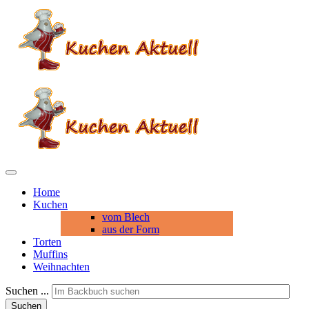
Home
Kuchen
vom Blech
aus der Form
Torten
Muffins
Weihnachten
Suchen ...
Suchen