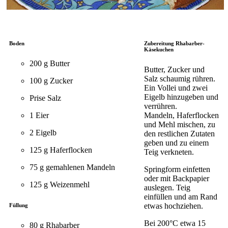
Boden
Zubereitung Rhabarber-
Käsekuchen
200 g Butter
Butter, Zucker und
Salz schaumig rühren.
100 g Zucker
Ein Vollei und zwei
Eigelb hinzugeben und
Prise Salz
verrühren.
1 Eier
Mandeln, Haferflocken
und Mehl mischen, zu
2 Eigelb
den restlichen Zutaten
geben und zu einem
125 g Haferflocken
Teig verkneten.
75 g gemahlenen Mandeln
Springform einfetten
oder mit Backpapier
125 g Weizenmehl
auslegen. Teig
einfüllen und am Rand
etwas hochziehen.
Füllung
Bei 200°C etwa 15
80 g Rhabarber