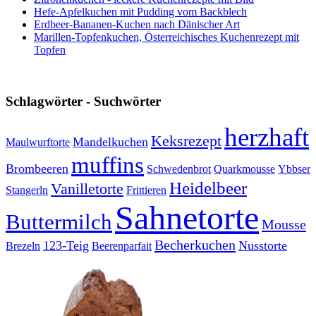
Hefe-Apfelkuchen mit Pudding vom Backblech
Erdbeer-Bananen-Kuchen nach Dänischer Art
Marillen-Topfenkuchen, Österreichisches Kuchenrezept mit
Topfen
Schlagwörter - Suchwörter
herzhaft
Keksrezept
Mandelkuchen
Maulwurftorte
muffins
Brombeeren
Schwedenbrot
Quarkmousse
Ybbser
Heidelbeer
Vanilletorte
Stangerln
Frittieren
Sahnetorte
Buttermilch
Mousse
Becherkuchen
123-Teig
Nusstorte
Brezeln
Beerenparfait