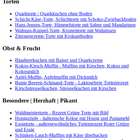
Torten
Quarktorte / Quarkkuchen ohne Boden
Schicht-Käse-Torte, Schichttorte mit Schoko-Zwiebackboden
Hans-Jensen-Torte, Himmelstorte mit Sahne und Mandarinen
Walnuss-Kuppel-Torte, Kronentorte mit Walnüssen
Zitronencreme-Torte mit Krokantboden
Obst & Frucht
Blaubeerkuchen mit Baiser und Quarkcreme
Kokos-Kirsch-Muffin - Muffins mit Kirschen, Kokos und
Kokosmilch
Apfel-Muffin, Apfelmuffin mit Dickmilch
Bunte Beeren-Schmand-Torte - Laktosefreie Tortenrezept
Kirschstreuselkuchen, Streuselkuchen mit Kirschen
Besondere | Herzhaft | Pikant
Waldmeistertorte - Rezept Grüne Torte mit Bild
Honigzöpfe - italienische Kekse mit Honig und Pastamehl
Essigtorte - außergewöhnliches Tortenrezept Roter Grütze
und Essig
Schinken-Lauch-Muffins mit Käse überbacken