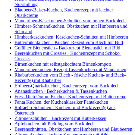
Nussfüllung
Blaubeer-Baiser-Kuchen, Kuchenrezept mit leichter
Quarkcreme
Mandarinen-Käsekuchen-Schnitten vom hohen Backblech
Himbeer-Schmandkuchen, Obstkuchen mit Himbeeren und
Schmand
Himbeerkäsekuchen, Käsekuchen-Schnitten mit Himbeeren
Buttermilchkuchen - Kuchen-Rezept vom Blech mit Bild
Gefüllter Bienenstich - Backrezept Bienenstich mit Bild
Beerenkuchen mit Crossies - Kuchenrezept mit Schoko-
Crossies
Birnenkuchen mit selbstgekochtem Birnenkompott
Mandarinenkuchen, Rezept Tassenkuchen mit Mandarinen
Rhabarberkuchen vom Blech - frische Kuchen- und Back-
Rezept(e) mit Rhabarber
Erdbeer-Quark-Kuchen, Kuchenrezept vom Backblech
Ananaskuchen - Becherkuchen & Tassenkuchen
Fress Dich Dumm Kuchen, Kuchenrezept mit Buttercreme
Fanta Kuchen, der Kuchenklassiker Fantakuchen
Raffaello-Schnitten - Kuchen- und Backrezept(e) aus
Österreich
Zitronenschnitten - Backrezept mit Butterkeksen
Apfelkuchen mit Pudding vom Backblech
Beerenschnittten, Obstkuchen mit Himbeeren und Blaubeeren
Zitronenkuchen - leckere Kuchenrezepte mit Bild