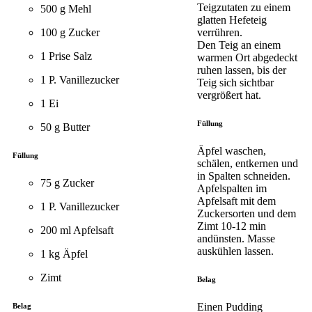
Teigzutaten zu einem
500 g Mehl
glatten Hefeteig
100 g Zucker
verrühren.
Den Teig an einem
1 Prise Salz
warmen Ort abgedeckt
ruhen lassen, bis der
1 P. Vanillezucker
Teig sich sichtbar
vergrößert hat.
1 Ei
Füllung
50 g Butter
Äpfel waschen,
Füllung
schälen, entkernen und
in Spalten schneiden.
75 g Zucker
Apfelspalten im
Apfelsaft mit dem
1 P. Vanillezucker
Zuckersorten und dem
Zimt 10-12 min
200 ml Apfelsaft
andünsten. Masse
auskühlen lassen.
1 kg Äpfel
Zimt
Belag
Einen Pudding
Belag