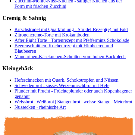
Zucchini-Möhre-Nuss-Kuchen - saftiger Kuchen aus der
Form mit frischen Zucchini
Cremig & Sahnig
Kirschstrudel mit Quarkfüllung - Strudel-Rezept(e) mit Bild
Zitronencreme-Torte mit Krokantboden
After Eight Torte - Tortenrezept mit Pfefferminz-Schokolade
Beerenschnittten, Kuchenrezept mit Himbeeren und
Blaubeeren
Mandarinen-Käsekuchen-Schnitten vom hohen Backblech
Kleingebäck
Hefeschnecken mit Quark, Schokotropfen und Nüssen
Schwedenbrot - süsses Weizenmischbrot mit Hefe
Plunder mit Frucht - Früchteplunder oder auch Kopenhagener
genannt
Weissbrot | Weißbrot | Stangenbrot | weisse Stange | Meterbrot
Nussecken - rheinische Art