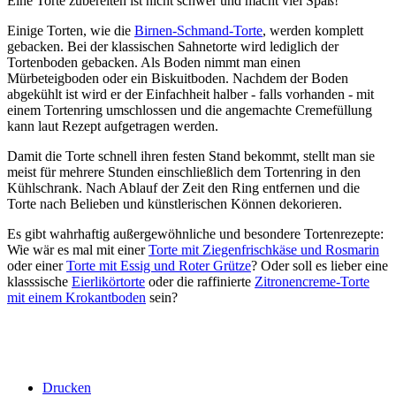
Eine Torte zubereiten ist nicht schwer und macht viel Spaß!
Einige Torten, wie die
Birnen-Schmand-Torte
, werden komplett
gebacken. Bei der klassischen Sahnetorte wird lediglich der
Tortenboden gebacken. Als Boden nimmt man einen
Mürbeteigboden oder ein Biskuitboden. Nachdem der Boden
abgekühlt ist wird er der Einfachheit halber - falls vorhanden - mit
einem Tortenring umschlossen und die angemachte Cremefüllung
kann laut Rezept aufgetragen werden.
Damit die Torte schnell ihren festen Stand bekommt, stellt man sie
meist für mehrere Stunden einschließlich dem Tortenring in den
Kühlschrank. Nach Ablauf der Zeit den Ring entfernen und die
Torte nach Belieben und künstlerischen Können dekorieren.
Es gibt wahrhaftig außergewöhnliche und besondere Tortenrezepte:
Wie wär es mal mit einer
Torte mit Ziegenfrischkäse und Rosmarin
oder einer
Torte mit Essig und Roter Grütze
? Oder soll es lieber eine
klasssische
Eierlikörtorte
oder die raffinierte
Zitronencreme-Torte
mit einem Krokantboden
sein?
Drucken