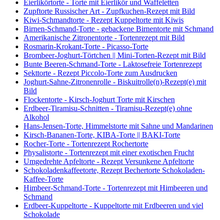
Eierlikörtorte - Torte mit Eierlikör und Waffeletten
Zupftorte Russischer Art - Zupfkuchen-Rezept mit Bild
Kiwi-Schmandtorte - Rezept Kuppeltorte mit Kiwis
Birnen-Schmand-Torte - gebackene Birnentorte mit Schmand
Amerikanische Zitronentorte - Tortenrezept mit Bild
Rosmarin-Krokant-Torte - Picasso-Torte
Brombeer-Joghurt-Törtchen || Mini-Torten-Rezept mit Bild
Bunte Beeren-Schmand-Torte - Laktosefreie Tortenrezept
Sekttorte - Rezept Piccolo-Torte zum Ausdrucken
Joghurt-Sahne-Zitronenrolle - Biskuitrolle(n)-Rezept(e) mit
Bild
Flockentorte - Kirsch-Joghurt Torte mit Kirschen
Erdbeer-Tiramisu-Schnitten - Tiramisu-Rezept(e) ohne
Alkohol
Hans-Jensen-Torte, Himmelstorte mit Sahne und Mandarinen
Kirsch-Bananen-Torte, KIBA-Torte || BAKI-Torte
Rocher-Torte - Tortenrezept Rochertorte
Physalistorte - Tortenrezept mit einer exotischen Frucht
Umgedrehte Apfeltorte - Rezept Versunkene Apfeltorte
Schokoladenkaffeetorte, Rezept Bechertorte Schokoladen-
Kaffee-Torte
Himbeer-Schmand-Torte - Tortenrezept mit Himbeeren und
Schmand
Erdbeer-Kuppeltorte - Kuppeltorte mit Erdbeeren und viel
Schokolade