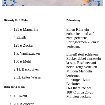
Rührteig für 2 Böden
Zubereitung
125 g Margarine
Einen Rührteig
zubereiten und auf
4 Eigelb
zwei gefettete
Springformen 26cm Ø
125 g Zucker
verteilen.
1 P. Vanillezucker
Eiweiß steif schlagen.
Zucker dabei einrieseln
150 g Mehl
lassen. Eischnee auf
beide Teige verteilen.
2 TL Backpulver
Mit den Mandeln
bestreuen.
2 EL kaltes Wasser
Im vorgeheizten
Backofen
Belag für 2 Böden
U-/Oberhitze bei
180°C circa 20-25
4 Eiweiß
Minuten backen.
200 g Zucker