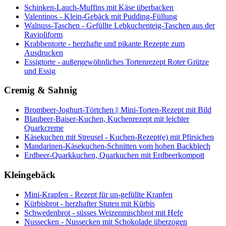
Schinken-Lauch-Muffins mit Käse überbacken
Valentinos - Klein-Gebäck mit Pudding-Füllung
Walnuss-Taschen - Gefüllte Lebkuchenteig-Taschen aus der
Ravioliform
Krabbentorte - herzhafte und pikante Rezepte zum
Ausdrucken
Essigtorte - außergewöhnliches Tortenrezept Roter Grütze
und Essig
Cremig & Sahnig
Brombeer-Joghurt-Törtchen || Mini-Torten-Rezept mit Bild
Blaubeer-Baiser-Kuchen, Kuchenrezept mit leichter
Quarkcreme
Käsekuchen mit Streusel - Kuchen-Rezept(e) mit Pfirsichen
Mandarinen-Käsekuchen-Schnitten vom hohen Backblech
Erdbeer-Quarkkuchen, Quarkuchen mit Erdbeerkompott
Kleingebäck
Mini-Krapfen - Rezept für un-gefüllte Krapfen
Kürbisbrot - herzhafter Stuten mit Kürbis
Schwedenbrot - süsses Weizenmischbrot mit Hefe
Nussecken - Nussecken mit Schokolade überzogen