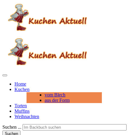
Home
Kuchen
vom Blech
aus der Form
Torten
Muffins
Weihnachten
Suchen ...
Suchen