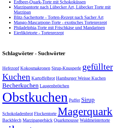
Erdbeer-Quark-Torte mit Schokoküssen
Marzipantorte nach Lübecker Art, Lübecker Torte mit
Marzipan
Blitz-Sachertorte - Torten-Rezept nach Sacher Art
Mango-Mascarpone-Torte - exotisches Tortenrezept
Philadelphia-Torte mit Frischkäse und Mandarinen
Eierlikörtorte - Tortenrezept
Schlagwörter - Suchwörter
gefüllter
Hefezopf
Kokosmakronen
Sirup-Knusperle
Kuchen
Kartoffelbrot
Hamburger Weisse Kuchen
Becherkuchen
Laugenbrötchen
Obstkuchen
Sirup
Puffer
Magerquark
Schokoladenbrot
Flockentorte
Backblech
Marzipangebäck
Quarkmousse
Waldmeistertorte