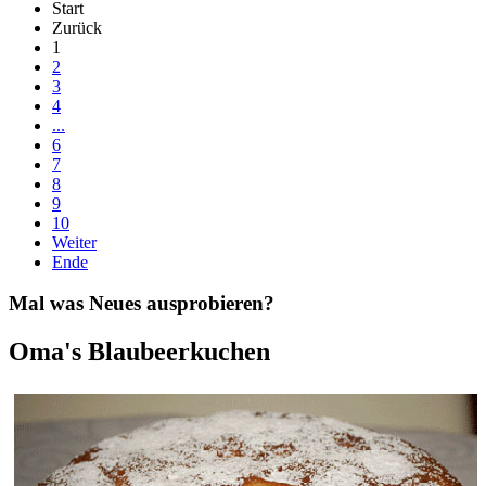
Start
Zurück
1
2
3
4
...
6
7
8
9
10
Weiter
Ende
Mal was Neues ausprobieren?
Oma's Blaubeerkuchen