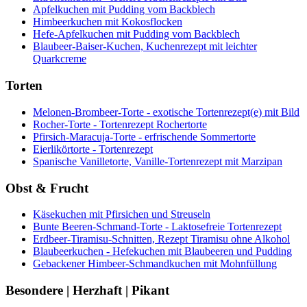
Apfelkuchen mit Pudding vom Backblech
Himbeerkuchen mit Kokosflocken
Hefe-Apfelkuchen mit Pudding vom Backblech
Blaubeer-Baiser-Kuchen, Kuchenrezept mit leichter
Quarkcreme
Torten
Melonen-Brombeer-Torte - exotische Tortenrezept(e) mit Bild
Rocher-Torte - Tortenrezept Rochertorte
Pfirsich-Maracuja-Torte - erfrischende Sommertorte
Eierlikörtorte - Tortenrezept
Spanische Vanilletorte, Vanille-Tortenrezept mit Marzipan
Obst & Frucht
Käsekuchen mit Pfirsichen und Streuseln
Bunte Beeren-Schmand-Torte - Laktosefreie Tortenrezept
Erdbeer-Tiramisu-Schnitten, Rezept Tiramisu ohne Alkohol
Blaubeerkuchen - Hefekuchen mit Blaubeeren und Pudding
Gebackener Himbeer-Schmandkuchen mit Mohnfüllung
Besondere | Herzhaft | Pikant