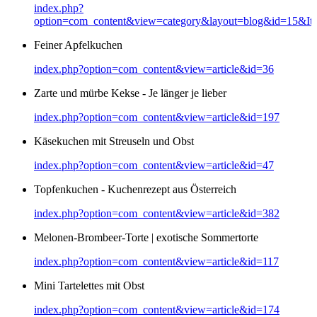
index.php?
option=com_content&view=category&layout=blog&id=15&It
Feiner Apfelkuchen
index.php?option=com_content&view=article&id=36
Zarte und mürbe Kekse - Je länger je lieber
index.php?option=com_content&view=article&id=197
Käsekuchen mit Streuseln und Obst
index.php?option=com_content&view=article&id=47
Topfenkuchen - Kuchenrezept aus Österreich
index.php?option=com_content&view=article&id=382
Melonen-Brombeer-Torte | exotische Sommertorte
index.php?option=com_content&view=article&id=117
Mini Tartelettes mit Obst
index.php?option=com_content&view=article&id=174