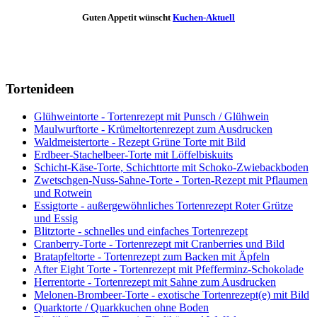
Guten Appetit wünscht
Kuchen-Aktuell
Tortenideen
Glühweintorte - Tortenrezept mit Punsch / Glühwein
Maulwurftorte - Krümeltortenrezept zum Ausdrucken
Waldmeistertorte - Rezept Grüne Torte mit Bild
Erdbeer-Stachelbeer-Torte mit Löffelbiskuits
Schicht-Käse-Torte, Schichttorte mit Schoko-Zwiebackboden
Zwetschgen-Nuss-Sahne-Torte - Torten-Rezept mit Pflaumen
und Rotwein
Essigtorte - außergewöhnliches Tortenrezept Roter Grütze
und Essig
Blitztorte - schnelles und einfaches Tortenrezept
Cranberry-Torte - Tortenrezept mit Cranberries und Bild
Bratapfeltorte - Tortenrezept zum Backen mit Äpfeln
After Eight Torte - Tortenrezept mit Pfefferminz-Schokolade
Herrentorte - Tortenrezept mit Sahne zum Ausdrucken
Melonen-Brombeer-Torte - exotische Tortenrezept(e) mit Bild
Quarktorte / Quarkkuchen ohne Boden