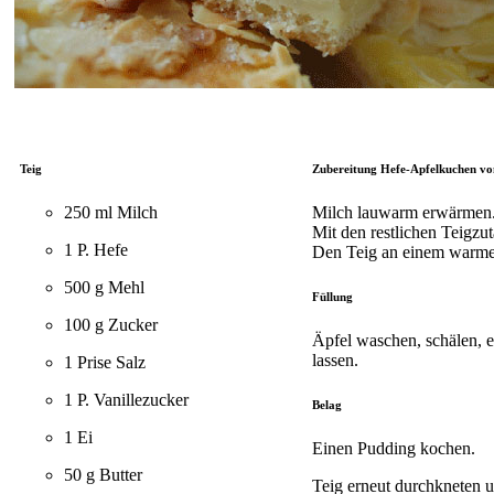
Teig
Zubereitung Hefe-Apfelkuchen vo
250 ml Milch
Milch lauwarm erwärmen
Mit den restlichen Teigzut
1 P. Hefe
Den Teig an einem warmen 
500 g Mehl
Füllung
100 g Zucker
Äpfel waschen, schälen, 
lassen.
1 Prise Salz
1 P. Vanillezucker
Belag
1 Ei
Einen Pudding kochen.
50 g Butter
Teig erneut durchkneten u