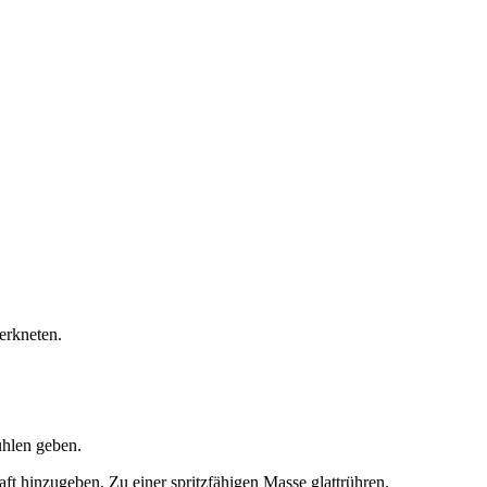
erkneten.
ühlen geben.
t hinzugeben. Zu einer spritzfähigen Masse glattrühren.