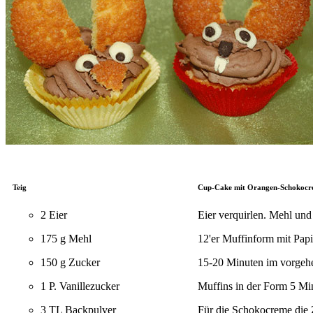
Teig
Cup-Cake mit Orangen-Schokocr
2 Eier
Eier verquirlen. Mehl und
175 g Mehl
12'er Muffinform mit Papi
150 g Zucker
15-20 Minuten im vorgehe
1 P. Vanillezucker
Muffins in der Form 5 Mi
3 TL Backpulver
Für die Schokocreme die Z