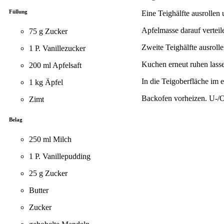
Füllung
Eine Teighälfte ausrollen 
Apfelmasse darauf verteil
75 g Zucker
Zweite Teighälfte ausroll
1 P. Vanillezucker
Kuchen erneut ruhen lass
200 ml Apfelsaft
In die Teigoberfläche im
1 kg Äpfel
Backofen vorheizen. U-/O
Zimt
Belag
250 ml Milch
1 P. Vanillepudding
25 g Zucker
Butter
Zucker