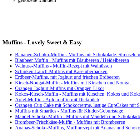
gehobelte Mandeln
Muffins - Lovely Sweet & Easy
Bananen-Schoko-Muffin - Muffins mit Schokolade, Streuseln
Blaubeer-Muffin - Muffins mit Blaubeeren / Heidelbeeren
Walnuss-Muffins - Muffin-Rezept mit Walnüssen
Schinken-Lauch-Muffins mit Käse überbacken
Erdbeer-Muffins, mit Joghurt und frischen Erdbeeren
Kirsch-Nougat-Muffin - Muffins mit Kirschen und Nougat
Orangen-Joghurt-Muffins mit Orangen-Likör
Kokos-Kirsch-Muffin - Muffins mit Kirschen, Kokos und Kok
Apfel-Muffin - Apfelmuffin mit Dickmilch
Orangen-Cup Cake mit Schokocrerme, lustige CupCakes mit 
Muffins mit Smarties - Muffins für Kinder-Geburtstage
Mandel-Schoko-Muffin - Muffins mit Mandeln und Schokolad
Brombeer-Frischkäse-Muffin - Muffins mit Brombeeren
Ananas-Schoko-Muffins, Muffinrezept mit Ananas und Schoko