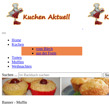
Home
Kuchen
vom Blech
aus der Form
Torten
Muffins
Weihnachten
Suchen ...
Su
Banner - Muffin