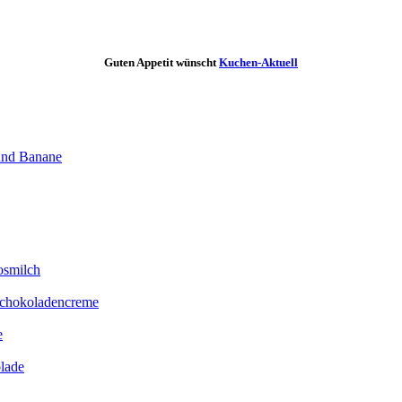
Guten Appetit wünscht
Kuchen-Aktuell
 und Banane
osmilch
Schokoladencreme
e
lade