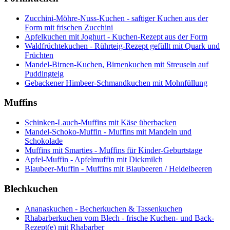
Zucchini-Möhre-Nuss-Kuchen - saftiger Kuchen aus der
Form mit frischen Zucchini
Apfelkuchen mit Joghurt - Kuchen-Rezept aus der Form
Waldfrüchtekuchen - Rührteig-Rezept gefüllt mit Quark und
Früchten
Mandel-Birnen-Kuchen, Birnenkuchen mit Streuseln auf
Puddingteig
Gebackener Himbeer-Schmandkuchen mit Mohnfüllung
Muffins
Schinken-Lauch-Muffins mit Käse überbacken
Mandel-Schoko-Muffin - Muffins mit Mandeln und
Schokolade
Muffins mit Smarties - Muffins für Kinder-Geburtstage
Apfel-Muffin - Apfelmuffin mit Dickmilch
Blaubeer-Muffin - Muffins mit Blaubeeren / Heidelbeeren
Blechkuchen
Ananaskuchen - Becherkuchen & Tassenkuchen
Rhabarberkuchen vom Blech - frische Kuchen- und Back-
Rezept(e) mit Rhabarber