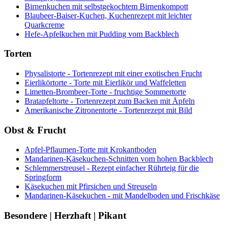
Birnenkuchen mit selbstgekochtem Birnenkompott
Blaubeer-Baiser-Kuchen, Kuchenrezept mit leichter
Quarkcreme
Hefe-Apfelkuchen mit Pudding vom Backblech
Torten
Physalistorte - Tortenrezept mit einer exotischen Frucht
Eierlikörtorte - Torte mit Eierlikör und Waffeletten
Limetten-Brombeer-Torte - fruchtige Sommertorte
Bratapfeltorte - Tortenrezept zum Backen mit Äpfeln
Amerikanische Zitronentorte - Tortenrezept mit Bild
Obst & Frucht
Apfel-Pflaumen-Torte mit Krokantboden
Mandarinen-Käsekuchen-Schnitten vom hohen Backblech
Schlemmerstreusel - Rezept einfacher Rührteig für die
Springform
Käsekuchen mit Pfirsichen und Streuseln
Mandarinen-Käsekuchen - mit Mandelboden und Frischkäse
Besondere | Herzhaft | Pikant