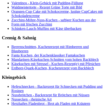
Valentinos - Klein-Gebäck mit Pudding-Füllung
Waldmeistertorte - Rezept Grüne Torte mit Bild
Orangen-Cup Cake mit Schokocrerme, lustige CupCakes mit
Schokoladencreme
Zucchini-Möhre-Nuss-Kuchen - saftiger Kuchen aus der
Form mit frischen Zucchini
Schinken-Lauch-Muffins mit Käse überbacken
Cremig & Sahnig
Beerenschnittten, Kuchenrezept mit Himbeeren und
Blaubeeren
Fanta Kuchen, der Kuchenklassiker Fantakuchen
Mandarinen-Käsekuchen-Schnitten vom hohen Backblech
Käsekuchen mit Streusel - Kuchen-Rezept(e) mit Pfirsichen
Erdbeer-Quark-Kuchen, Kuchenrezept vom Backblech
Kleingebäck
Hefeschnecken - Backrezept für Schnecken mit Pudding und
Rosinen
Nussbrötchen - Backrezept für Brötchen mit Nüssen
Nussecken - rheinische Art
Herzhaftes Fladenbrot - Brot als Fladen mit Kräutern