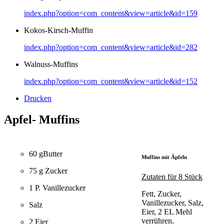
index.php?option=com_content&view=article&id=159
Kokos-Kirsch-Muffin
index.php?option=com_content&view=article&id=282
Walnuss-Muffins
index.php?option=com_content&view=article&id=152
Drucken
Apfel- Muffins
60 gButter
Muffins mit Äpfeln
75 g Zucker
Zutaten für 8 Stück
1 P. Vanillezucker
Fett, Zucker,
Vanillezucker, Salz,
Salz
Eier, 2 EL Mehl
verrühren.
2 Eier