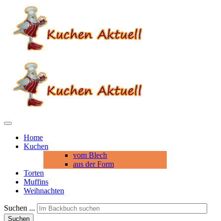
Home
Kuchen
vom Blech
aus der Form
Torten
Muffins
Weihnachten
Suchen ...
Suchen