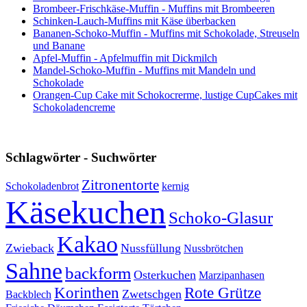
Brombeer-Frischkäse-Muffin - Muffins mit Brombeeren
Schinken-Lauch-Muffins mit Käse überbacken
Bananen-Schoko-Muffin - Muffins mit Schokolade, Streuseln
und Banane
Apfel-Muffin - Apfelmuffin mit Dickmilch
Mandel-Schoko-Muffin - Muffins mit Mandeln und
Schokolade
Orangen-Cup Cake mit Schokocrerme, lustige CupCakes mit
Schokoladencreme
Schlagwörter - Suchwörter
Zitronentorte
Schokoladenbrot
kernig
Käsekuchen
Schoko-Glasur
Kakao
Zwieback
Nussfüllung
Nussbrötchen
Sahne
backform
Osterkuchen
Marzipanhasen
Korinthen
Rote Grütze
Zwetschgen
Backblech