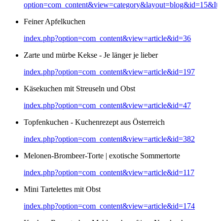
option=com_content&view=category&layout=blog&id=15&It
Feiner Apfelkuchen
index.php?option=com_content&view=article&id=36
Zarte und mürbe Kekse - Je länger je lieber
index.php?option=com_content&view=article&id=197
Käsekuchen mit Streuseln und Obst
index.php?option=com_content&view=article&id=47
Topfenkuchen - Kuchenrezept aus Österreich
index.php?option=com_content&view=article&id=382
Melonen-Brombeer-Torte | exotische Sommertorte
index.php?option=com_content&view=article&id=117
Mini Tartelettes mit Obst
index.php?option=com_content&view=article&id=174