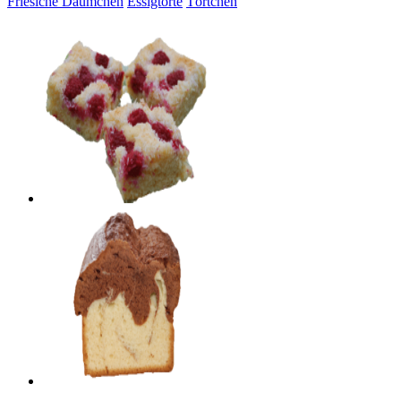
Friesiche Däumchen
Essigtorte
Törtchen