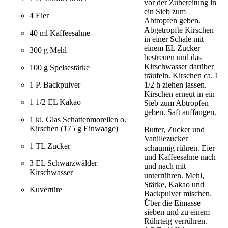
vor der Zubereitung in
ein Sieb zum
4 Eier
Abtropfen geben.
Abgetropfte Kirschen
40 ml Kaffeesahne
in einer Schale mit
einem EL Zucker
300 g Mehl
bestreuen und das
Kirschwasser darüber
100 g Speisestärke
träufeln. Kirschen ca. 1
1/2 h ziehen lassen.
1 P. Backpulver
Kirschen erneut in ein
1 1/2 EL Kakao
Sieb zum Abtropfen
geben. Saft auffangen.
1 kl. Glas Schattenmorellen o.
Kirschen (175 g Einwaage)
Butter, Zucker und
Vanillezucker
1 TL Zucker
schaumig rühren. Eier
und Kaffeesahne nach
3 EL Schwarzwälder
und nach mit
Kirschwasser
unterrühren. Mehl,
Stärke, Kakao und
Kuvertüre
Backpulver mischen.
Über die Eimasse
sieben und zu einem
Rührteig verrühren.