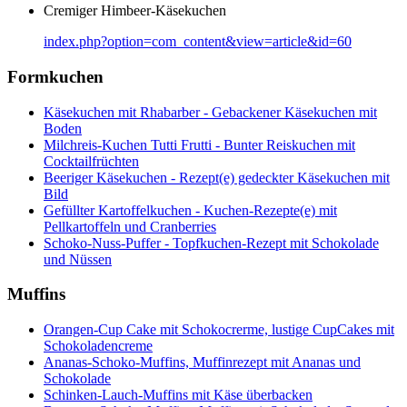
Cremiger Himbeer-Käsekuchen
index.php?option=com_content&view=article&id=60
Formkuchen
Käsekuchen mit Rhabarber - Gebackener Käsekuchen mit
Boden
Milchreis-Kuchen Tutti Frutti - Bunter Reiskuchen mit
Cocktailfrüchten
Beeriger Käsekuchen - Rezept(e) gedeckter Käsekuchen mit
Bild
Gefüllter Kartoffelkuchen - Kuchen-Rezepte(e) mit
Pellkartoffeln und Cranberries
Schoko-Nuss-Puffer - Topfkuchen-Rezept mit Schokolade
und Nüssen
Muffins
Orangen-Cup Cake mit Schokocrerme, lustige CupCakes mit
Schokoladencreme
Ananas-Schoko-Muffins, Muffinrezept mit Ananas und
Schokolade
Schinken-Lauch-Muffins mit Käse überbacken