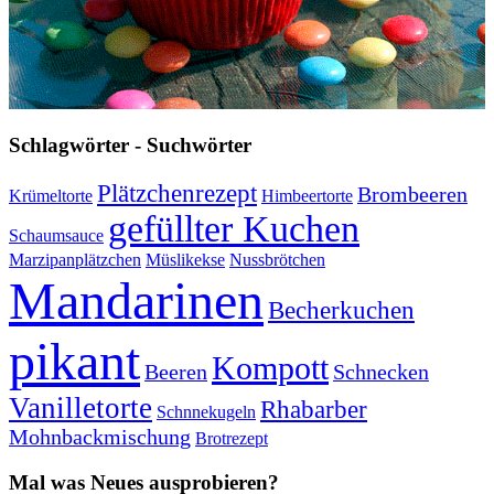
Schlagwörter - Suchwörter
Plätzchenrezept
Brombeeren
Krümeltorte
Himbeertorte
gefüllter Kuchen
Schaumsauce
Marzipanplätzchen
Müslikekse
Nussbrötchen
Mandarinen
Becherkuchen
pikant
Kompott
Beeren
Schnecken
Vanilletorte
Rhabarber
Schnnekugeln
Mohnbackmischung
Brotrezept
Mal was Neues ausprobieren?