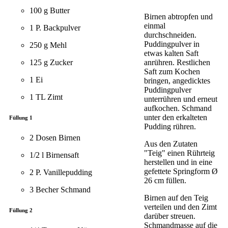
100 g Butter
Birnen abtropfen und
einmal
1 P. Backpulver
durchschneiden.
Puddingpulver in
250 g Mehl
etwas kalten Saft
125 g Zucker
anrühren. Restlichen
Saft zum Kochen
1 Ei
bringen, angedicktes
Puddingpulver
1 TL Zimt
unterrühren und erneut
aufkochen. Schmand
unter den erkalteten
Füllung 1
Pudding rühren.
2 Dosen Birnen
Aus den Zutaten
"Teig" einen Rührteig
1/2 l Birnensaft
herstellen und in eine
gefettete Springform Ø
2 P. Vanillepudding
26 cm füllen.
3 Becher Schmand
Birnen auf den Teig
verteilen und den Zimt
Füllung 2
darüber streuen.
Schmandmasse auf die