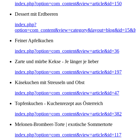
index.php?option=com_content&view=article&id=150
Dessert mit Erdbeeren
index.php?
option=com_content&view=category&layout=blog&id=15&It
Feiner Apfelkuchen
index.php?option=com_content&view=article&id=36
Zarte und mürbe Kekse - Je länger je lieber
index.php?option=com_content&view=article&id=197
Käsekuchen mit Streuseln und Obst
index.php?option=com_content&view=article&id=47
Topfenkuchen - Kuchenrezept aus Österreich
index.php?option=com_content&view=article&id=382
Melonen-Brombeer-Torte | exotische Sommertorte
index.php?option=com_content&view=article&id=117