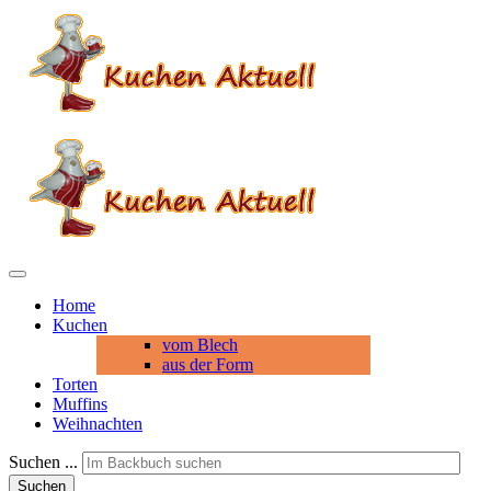
Home
Kuchen
vom Blech
aus der Form
Torten
Muffins
Weihnachten
Suchen ...
Suchen