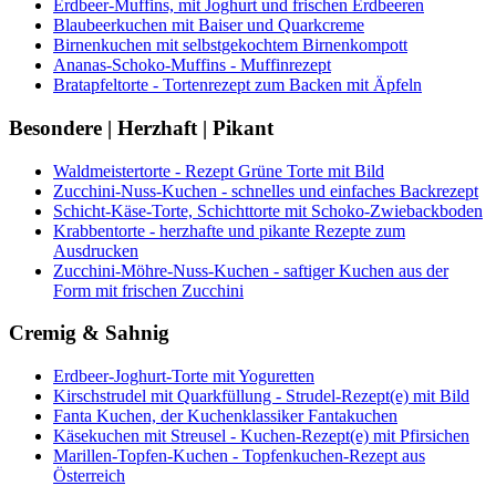
Erdbeer-Muffins, mit Joghurt und frischen Erdbeeren
Blaubeerkuchen mit Baiser und Quarkcreme
Birnenkuchen mit selbstgekochtem Birnenkompott
Ananas-Schoko-Muffins - Muffinrezept
Bratapfeltorte - Tortenrezept zum Backen mit Äpfeln
Besondere | Herzhaft | Pikant
Waldmeistertorte - Rezept Grüne Torte mit Bild
Zucchini-Nuss-Kuchen - schnelles und einfaches Backrezept
Schicht-Käse-Torte, Schichttorte mit Schoko-Zwiebackboden
Krabbentorte - herzhafte und pikante Rezepte zum
Ausdrucken
Zucchini-Möhre-Nuss-Kuchen - saftiger Kuchen aus der
Form mit frischen Zucchini
Cremig & Sahnig
Erdbeer-Joghurt-Torte mit Yoguretten
Kirschstrudel mit Quarkfüllung - Strudel-Rezept(e) mit Bild
Fanta Kuchen, der Kuchenklassiker Fantakuchen
Käsekuchen mit Streusel - Kuchen-Rezept(e) mit Pfirsichen
Marillen-Topfen-Kuchen - Topfenkuchen-Rezept aus
Österreich