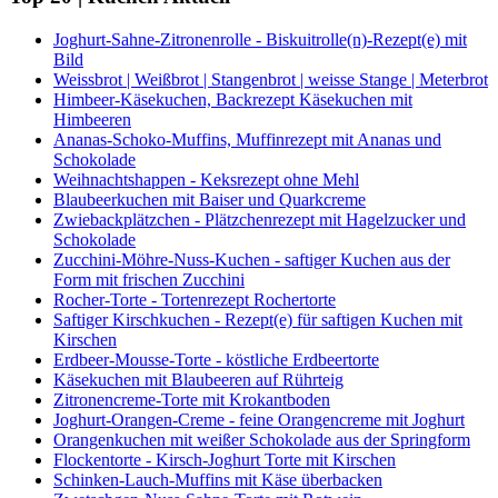
Joghurt-Sahne-Zitronenrolle - Biskuitrolle(n)-Rezept(e) mit
Bild
Weissbrot | Weißbrot | Stangenbrot | weisse Stange | Meterbrot
Himbeer-Käsekuchen, Backrezept Käsekuchen mit
Himbeeren
Ananas-Schoko-Muffins, Muffinrezept mit Ananas und
Schokolade
Weihnachtshappen - Keksrezept ohne Mehl
Blaubeerkuchen mit Baiser und Quarkcreme
Zwiebackplätzchen - Plätzchenrezept mit Hagelzucker und
Schokolade
Zucchini-Möhre-Nuss-Kuchen - saftiger Kuchen aus der
Form mit frischen Zucchini
Rocher-Torte - Tortenrezept Rochertorte
Saftiger Kirschkuchen - Rezept(e) für saftigen Kuchen mit
Kirschen
Erdbeer-Mousse-Torte - köstliche Erdbeertorte
Käsekuchen mit Blaubeeren auf Rührteig
Zitronencreme-Torte mit Krokantboden
Joghurt-Orangen-Creme - feine Orangencreme mit Joghurt
Orangenkuchen mit weißer Schokolade aus der Springform
Flockentorte - Kirsch-Joghurt Torte mit Kirschen
Schinken-Lauch-Muffins mit Käse überbacken