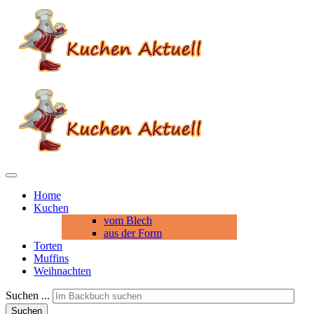
Home
Kuchen
vom Blech
aus der Form
Torten
Muffins
Weihnachten
Suchen ...
Suchen