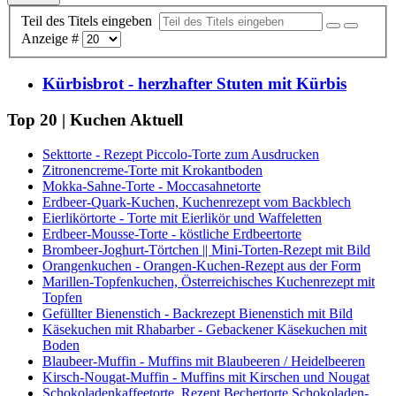
Teil des Titels eingeben
Anzeige #
Kürbisbrot - herzhafter Stuten mit Kürbis
Top 20 | Kuchen Aktuell
Sekttorte - Rezept Piccolo-Torte zum Ausdrucken
Zitronencreme-Torte mit Krokantboden
Mokka-Sahne-Torte - Moccasahnetorte
Erdbeer-Quark-Kuchen, Kuchenrezept vom Backblech
Eierlikörtorte - Torte mit Eierlikör und Waffeletten
Erdbeer-Mousse-Torte - köstliche Erdbeertorte
Brombeer-Joghurt-Törtchen || Mini-Torten-Rezept mit Bild
Orangenkuchen - Orangen-Kuchen-Rezept aus der Form
Marillen-Topfenkuchen, Österreichisches Kuchenrezept mit
Topfen
Gefüllter Bienenstich - Backrezept Bienenstich mit Bild
Käsekuchen mit Rhabarber - Gebackener Käsekuchen mit
Boden
Blaubeer-Muffin - Muffins mit Blaubeeren / Heidelbeeren
Kirsch-Nougat-Muffin - Muffins mit Kirschen und Nougat
Schokoladenkaffeetorte, Rezept Bechertorte Schokoladen-