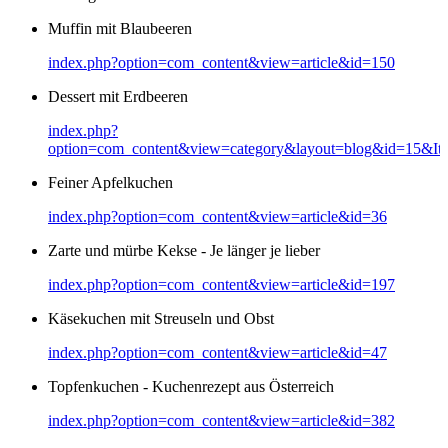
Muffin mit Blaubeeren
index.php?option=com_content&view=article&id=150
Dessert mit Erdbeeren
index.php?
option=com_content&view=category&layout=blog&id=15&It
Feiner Apfelkuchen
index.php?option=com_content&view=article&id=36
Zarte und mürbe Kekse - Je länger je lieber
index.php?option=com_content&view=article&id=197
Käsekuchen mit Streuseln und Obst
index.php?option=com_content&view=article&id=47
Topfenkuchen - Kuchenrezept aus Österreich
index.php?option=com_content&view=article&id=382