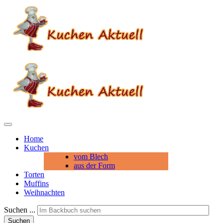
Home
Kuchen
vom Blech
aus der Form
Torten
Muffins
Weihnachten
Suchen ...
Suchen