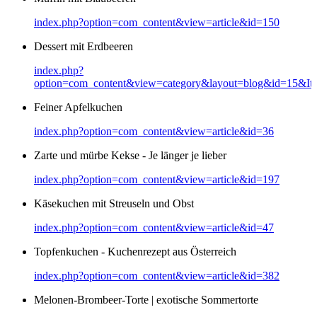
index.php?option=com_content&view=article&id=150
Dessert mit Erdbeeren
index.php?
option=com_content&view=category&layout=blog&id=15&It
Feiner Apfelkuchen
index.php?option=com_content&view=article&id=36
Zarte und mürbe Kekse - Je länger je lieber
index.php?option=com_content&view=article&id=197
Käsekuchen mit Streuseln und Obst
index.php?option=com_content&view=article&id=47
Topfenkuchen - Kuchenrezept aus Österreich
index.php?option=com_content&view=article&id=382
Melonen-Brombeer-Torte | exotische Sommertorte