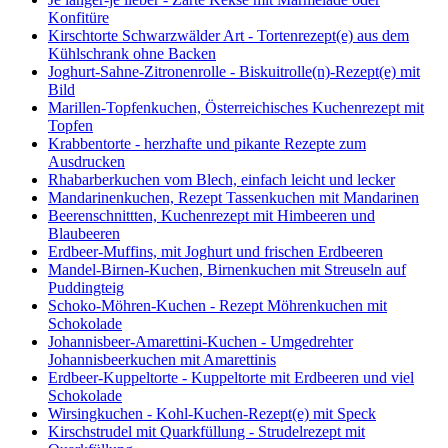
Konfitüre
Kirschtorte Schwarzwälder Art - Tortenrezept(e) aus dem
Kühlschrank ohne Backen
Joghurt-Sahne-Zitronenrolle - Biskuitrolle(n)-Rezept(e) mit
Bild
Marillen-Topfenkuchen, Österreichisches Kuchenrezept mit
Topfen
Krabbentorte - herzhafte und pikante Rezepte zum
Ausdrucken
Rhabarberkuchen vom Blech, einfach leicht und lecker
Mandarinenkuchen, Rezept Tassenkuchen mit Mandarinen
Beerenschnittten, Kuchenrezept mit Himbeeren und
Blaubeeren
Erdbeer-Muffins, mit Joghurt und frischen Erdbeeren
Mandel-Birnen-Kuchen, Birnenkuchen mit Streuseln auf
Puddingteig
Schoko-Möhren-Kuchen - Rezept Möhrenkuchen mit
Schokolade
Johannisbeer-Amarettini-Kuchen - Umgedrehter
Johannisbeerkuchen mit Amarettinis
Erdbeer-Kuppeltorte - Kuppeltorte mit Erdbeeren und viel
Schokolade
Wirsingkuchen - Kohl-Kuchen-Rezept(e) mit Speck
Kirschstrudel mit Quarkfüllung - Strudelrezept mit